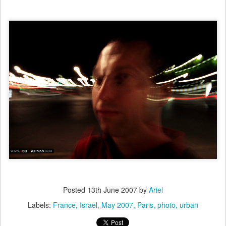
Posted
13th June 2007
by
Ariel
Labels:
France
Israel
May 2007
Paris
photo
urban