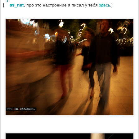
[
as_nat
, про это настроение я писал у тебя
здесь
.]